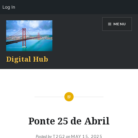
Log In
Skip
MENU
to
content
Digital Hub
Ponte 25 de Abril
Posted by
T2G2
on
MAY 15, 2025