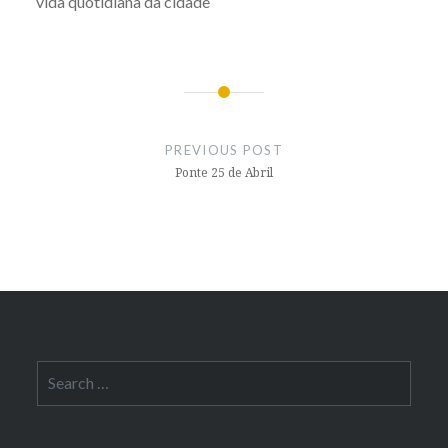
vida quotidiana da cidade
Post
navigation
PREVIOUS POST
Ponte 25 de Abril
Search
for: