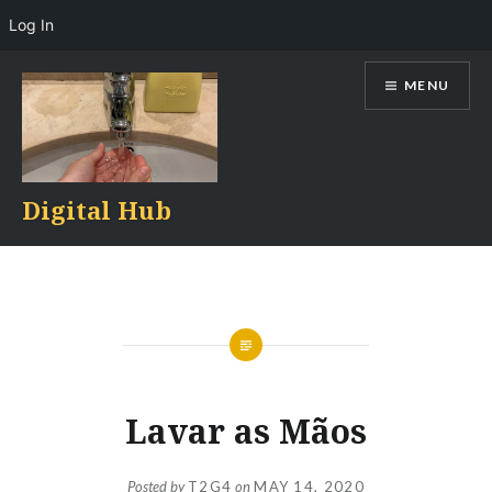
Log In
Skip
MENU
to
content
Digital Hub
Lavar as Mãos
Posted by
T2G4
on
MAY 14, 2020