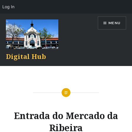
Log In
Skip
MENU
to
content
Digital Hub
Entrada do Mercado da
Ribeira