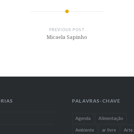
PREVIOUS POST
Micaela Sapinho
RIAS
PALAVRAS-CHAVE
Agenda
Alimentação
Ambiente
ar livre
Arte