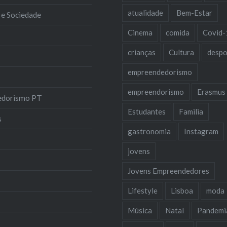
atualidade
Bem-Estar
 e Sociedade
Cinema
comida
Covid-
crianças
Cultura
despo
empreendedorismo
empreendorismo
Erasmus
edorismo PT
Estudantes
Familia
s
gastronomia
Instagram
jovens
Jovens Empreendedores
Lifestyle
Lisboa
moda
Música
Natal
Pandemi