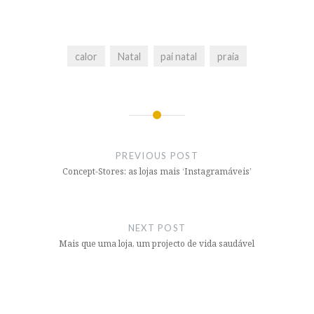
calor
Natal
pai natal
praia
Post
navigation
PREVIOUS POST
Concept-Stores: as lojas mais ‘Instagramáveis’
NEXT POST
Mais que uma loja, um projecto de vida saudável