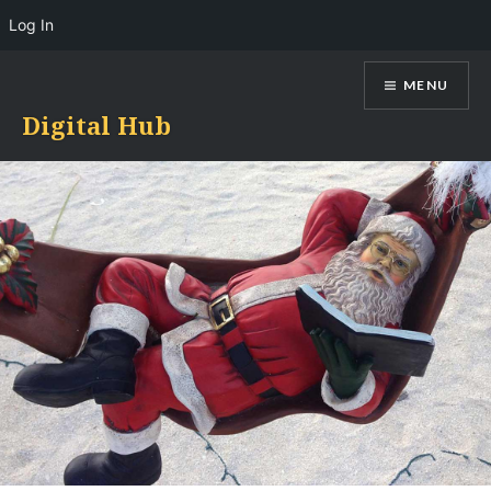
Log In
Skip
MENU
to
content
Digital Hub