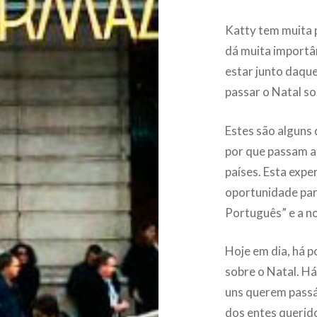
Katty tem muita 
dá muita importâ
estar junto daque
passar o Natal so
Estes são alguns
por que passam a
países. Esta exp
oportunidade par
Português” e a n
Hoje em dia, há p
sobre o Natal. Há
uns querem passá
dos entes querido