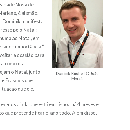
rsidade Nova de
Marlene, é alemão.
m, Dominik manifesta
eresse pelo Natal:
nhuma ao Natal, em
grande importância.”
oveitar a ocasião para
ra como os
ejam o Natal, junto
Dominik Knobe | © João
Morais
de Erasmus que
ituação que ele.
eu-nos ainda que está em Lisboa há 4 meses e
to que pretende ficar o ano todo. Além disso,