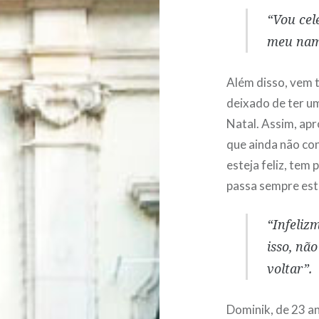
“Vou cel
meu namo
Além disso, vem 
deixado de ter um
Natal. Assim, apr
que ainda não co
esteja feliz, tem
passa sempre est
“Infelizm
isso, nã
voltar”.
Dominik, de 23 a