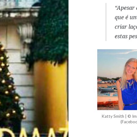
“Apesar 
que é um
criar la
estas pes
Katty Smith | © I
(Faceboo