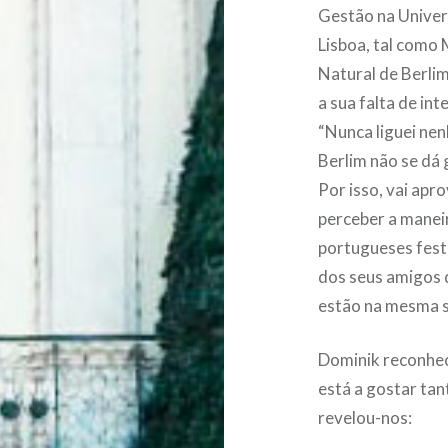
Gestão na Unive
Lisboa, tal como 
Natural de Berli
a sua falta de int
“Nunca liguei ne
Berlim não se dá 
Por isso, vai apr
perceber a manei
portugueses fest
dos seus amigos 
estão na mesma s
Dominik reconhec
está a gostar tan
revelou-nos: