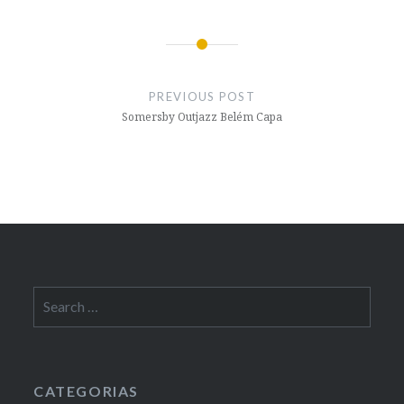
Post
navigation
PREVIOUS POST
Somersby Outjazz Belém Capa
Search
for:
CATEGORIAS