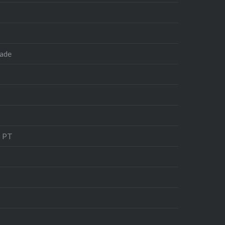
dade
o PT