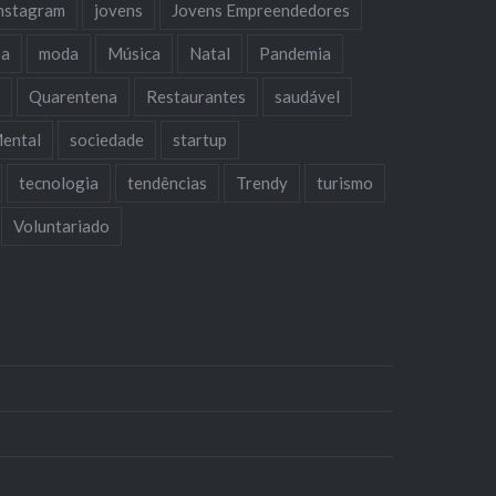
nstagram
jovens
Jovens Empreendedores
oa
moda
Música
Natal
Pandemia
a
Quarentena
Restaurantes
saudável
ental
sociedade
startup
tecnologia
tendências
Trendy
turismo
Voluntariado