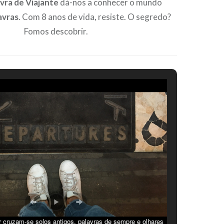
vra de Viajante
dá-nos a conhecer o mundo
avras
. Com 8 anos de vida, resiste. O segredo?
Fomos descobrir.
cruzam-se solos antigos, palavras de sempre e olhares