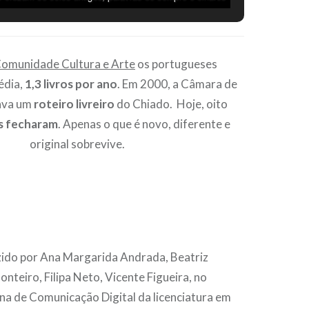
as viagens, mas diminui a procura de livros que falam
sobre elas. © Ana Margarida
omunidade Cultura e Arte
os portugueses
édia,
1,3 livros por ano
. Em 2000, a Câmara de
rava um
roteiro livreiro
do Chiado. Hoje, oito
as fecharam
. Apenas o que é novo, diferente e
original sobrevive.
ido por Ana Margarida Andrada, Beatriz
onteiro, Filipa Neto, Vicente Figueira, no
ina de Comunicação Digital da licenciatura em