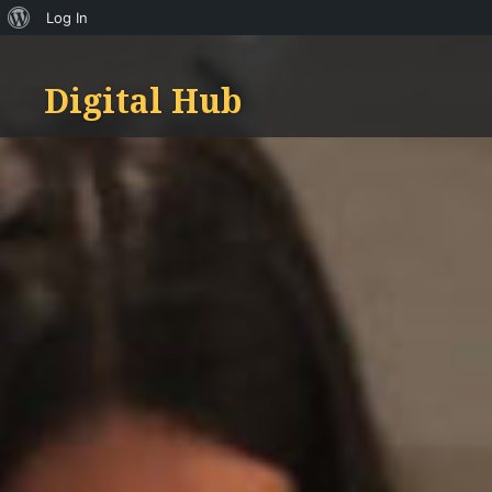
About
Log In
Skip
WordPress
to
Digital Hub
content