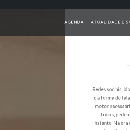
AGENDA
ATUALIDADE E 
Redes sociais, bl
e a forma de fala
motor necessári
fotos
, pede
instante. Na era