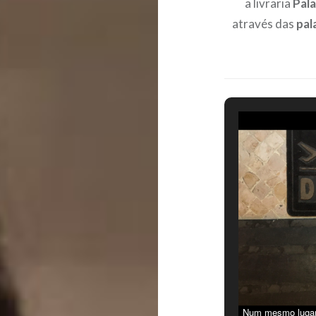
a livraria
Pala
através das
pal
Num mesmo lugar 