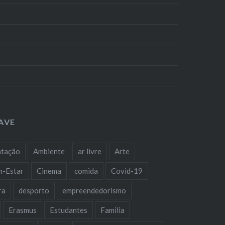
AVE
ntação
Ambiente
ar livre
Arte
m-Estar
Cinema
comida
Covid-19
ra
desporto
empreendedorismo
Erasmus
Estudantes
Familia