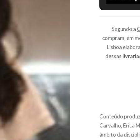
novos. Aumentam 
Segundo a
C
compram, em m
Lisboa elabo
dessas
livrari
Conteúdo produz
Carvalho, Érica M
âmbito da discipl