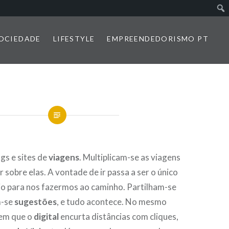
SOCIEDADE
LIFESTYLE
EMPREENDEDORISMO PT
ogs e sites de
viagens
. Multiplicam-se as viagens
r sobre elas. A vontade de ir passa a ser o único
o para nos fazermos ao caminho. Partilham-se
m-se
sugestões
, e tudo acontece. No mesmo
 em que o
digital
encurta distâncias com cliques,