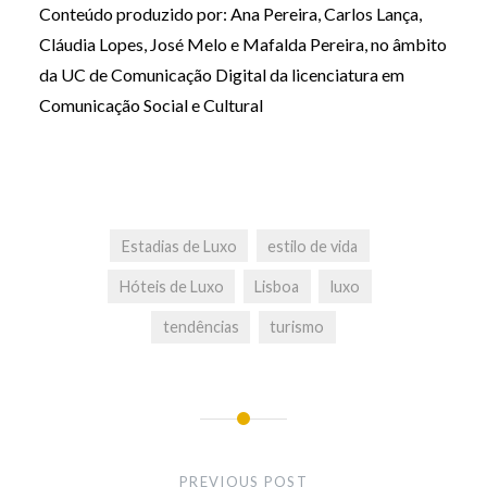
Conteúdo produzido por: Ana Pereira, Carlos Lança,
Cláudia Lopes, José Melo e Mafalda Pereira, no âmbito
da UC de Comunicação Digital da licenciatura em
Comunicação Social e Cultural
Estadias de Luxo
estilo de vida
Hóteis de Luxo
Lisboa
luxo
tendências
turismo
Post
navigation
PREVIOUS POST