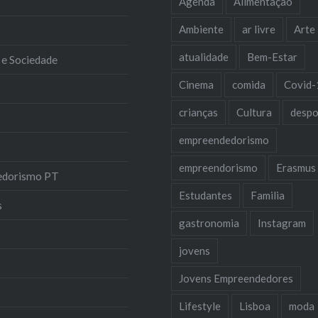
Agenda
Alimentação
Ambiente
ar livre
Arte
atualidade
Bem-Estar
 e Sociedade
Cinema
comida
Covid-
crianças
Cultura
despo
empreendedorismo
empreendorismo
Erasmus
edorismo PT
Estudantes
Familia
s
gastronomia
Instagram
jovens
Jovens Empreendedores
Lifestyle
Lisboa
moda