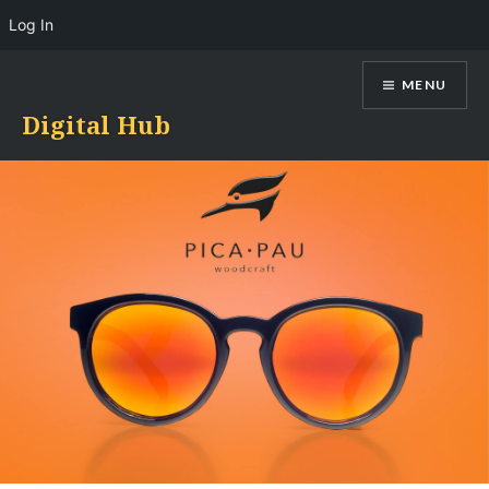
Log In
Skip
MENU
to
content
Digital Hub