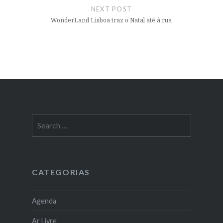
NEXT POST
WonderLand Lisboa traz o Natal até à rua
Search
for:
CATEGORIAS
Agenda
Ar Livre