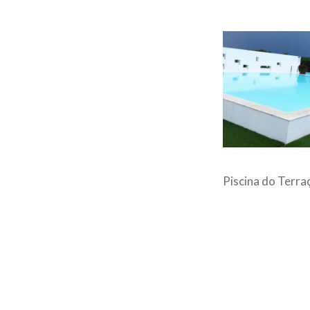
Piscina do Terra
Post
navigation