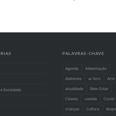
RIAS
PALAVRAS-CHAVE
Agenda
Alimentação
Ambiente
ar livre
Arte
atualidade
Bem-Estar
 e Sociedade
Cinema
comida
Covid-
crianças
Cultura
despo