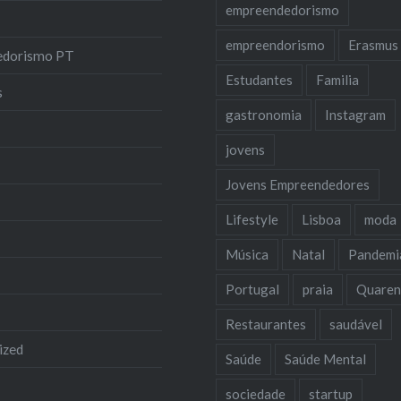
empreendedorismo
empreendorismo
Erasmus
edorismo PT
Estudantes
Familia
s
gastronomia
Instagram
jovens
Jovens Empreendedores
Lifestyle
Lisboa
moda
Música
Natal
Pandemi
Portugal
praia
Quaren
Restaurantes
saudável
ized
Saúde
Saúde Mental
sociedade
startup