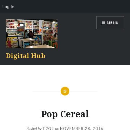
Log In
Skip
MENU
to
content
Digital Hub
Pop Cereal
Posted by
T2G2
on
NOVEMBER 28, 2016