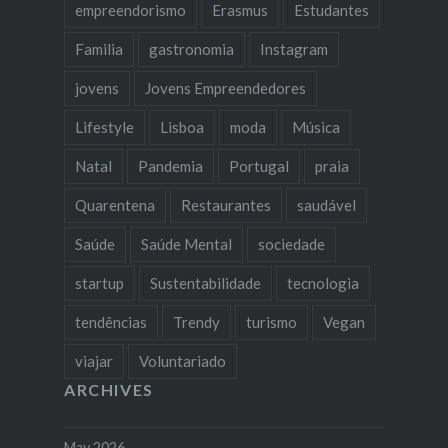
empreendorismo
Erasmus
Estudantes
Familia
gastronomia
Instagram
jovens
Jovens Empreendedores
Lifestyle
Lisboa
moda
Música
Natal
Pandemia
Portugal
praia
Quarentena
Restaurantes
saudável
Saúde
Saúde Mental
sociedade
startup
Sustentabilidade
tecnologia
tendências
Trendy
turismo
Vegan
viajar
Voluntariado
ARCHIVES
May 2026