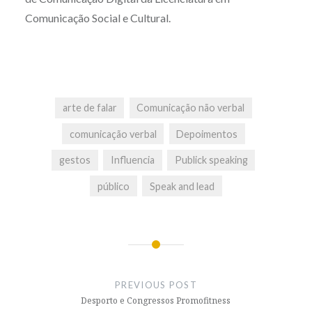
Comunicação Social e Cultural.
arte de falar
Comunicação não verbal
comunicação verbal
Depoimentos
gestos
Influencia
Publick speaking
público
Speak and lead
Post
navigation
PREVIOUS POST
Desporto e Congressos Promofitness