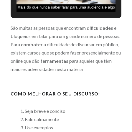
Mais do que nunca saber falar para uma audiência é algo
requisitado no campo laboral. Expor as nossas ideias,
saber argumentar e criar uma relação com a audiência
São muitas as pessoas que encontram
dificuldades
e
para que essa se envolva é algo muito importante hoje
bloqueios em falar para um grande número de pessoas.
em dia. Imagem Pixabay, Licença Pixabay
Para
combater
a dificuldade de discursar em público,
existem cursos que se podem fazer presencialmente ou
online que dão
ferramentas
para aqueles que têm
maiores adversidades nesta matéria
COMO MELHORAR O SEU DISCURSO:
Seja breve e conciso
Fale calmamente
Use exemplos