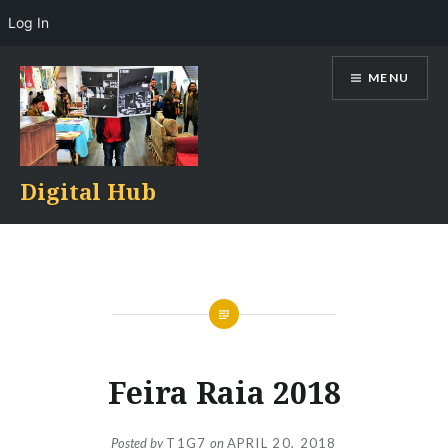
Log In
Skip
MENU
to
content
Digital Hub
Feira Raia 2018
Posted by
T1G7
on
APRIL 20, 2018