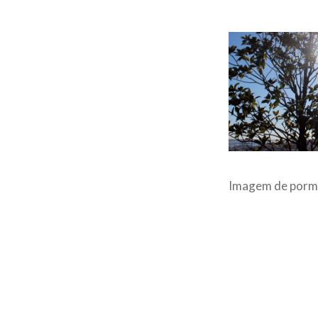
Imagem de pormen
Post
navigation