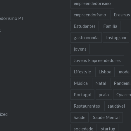
empreendedorismo
empreendorismo
Erasmus
edorismo PT
Estudantes
Familia
s
gastronomia
Instagram
jovens
Jovens Empreendedores
Lifestyle
Lisboa
moda
Música
Natal
Pandemi
Portugal
praia
Quaren
Restaurantes
saudável
ized
Saúde
Saúde Mental
sociedade
startup