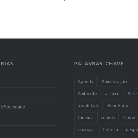
RIAS
PALAVRAS-CHAVE
Agenda
Alimentação
Ambiente
ar livre
Arte
atualidade
Bem-Estar
 e Sociedade
Cinema
comida
Covid-
crianças
Cultura
despo