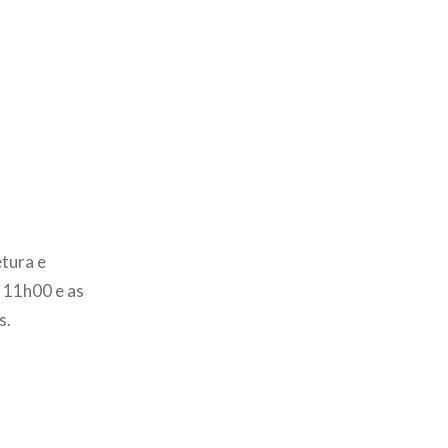
etura e
s 11h00 e as
s.