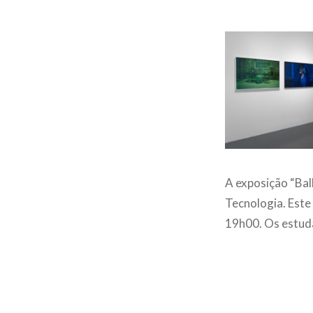
A exposição “Bal
Tecnologia. Este 
19h00. Os estud
Post