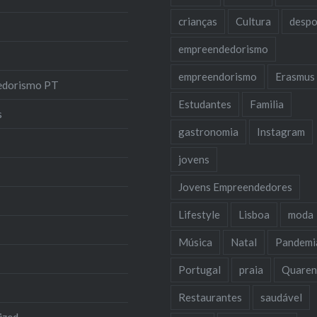
crianças
Cultura
despo
empreendedorismo
empreendorismo
Erasmus
edorismo PT
Estudantes
Familia
s
gastronomia
Instagram
jovens
Jovens Empreendedores
Lifestyle
Lisboa
moda
Música
Natal
Pandemi
Portugal
praia
Quaren
Restaurantes
saudável