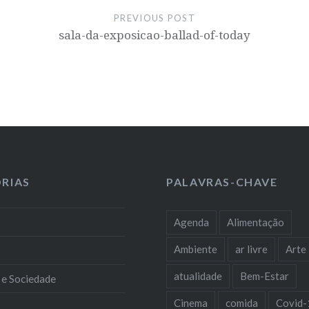
PREVIOUS POST
sala-da-exposicao-ballad-of-today
RIAS
PALAVRAS-CHAVE
Agenda
Alimentação
Ambiente
ar livre
Arte
atualidade
Bem-Estar
 e Sociedade
Cinema
comida
Covid-