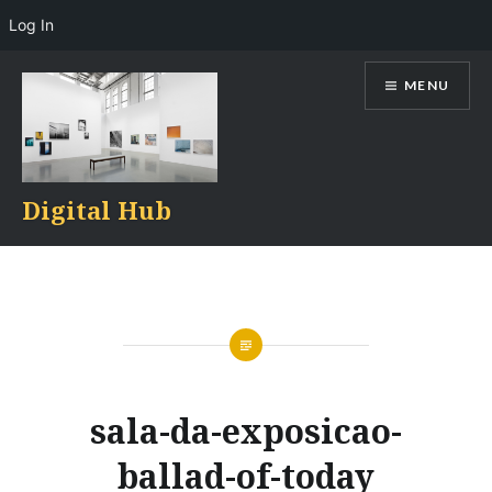
Log In
Skip
MENU
to
content
Digital Hub
sala-da-exposicao-
ballad-of-today