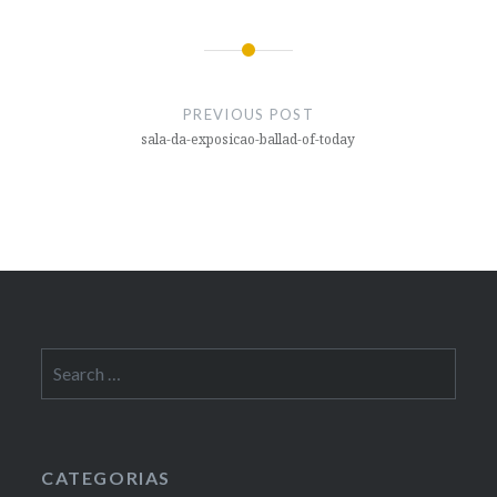
Post
navigation
PREVIOUS POST
sala-da-exposicao-ballad-of-today
Search
for:
CATEGORIAS