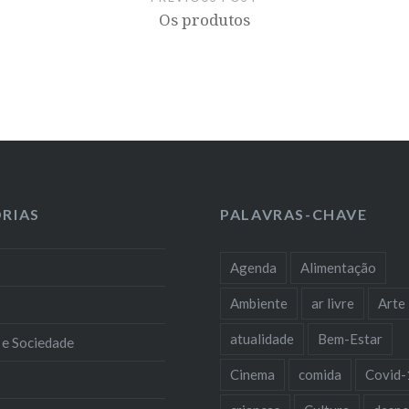
Os produtos
RIAS
PALAVRAS-CHAVE
Agenda
Alimentação
Ambiente
ar livre
Arte
atualidade
Bem-Estar
 e Sociedade
Cinema
comida
Covid-