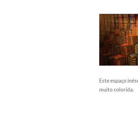
Este espaço inés
muito colorida.
Post
navigation