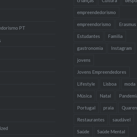
crianças
Cultura
despo
empreendedorismo
empreendorismo
Erasmus
edorismo PT
Estudantes
Familia
s
gastronomia
Instagram
jovens
Jovens Empreendedores
Lifestyle
Lisboa
moda
Música
Natal
Pandemi
Portugal
praia
Quaren
Restaurantes
saudável
ized
Saúde
Saúde Mental