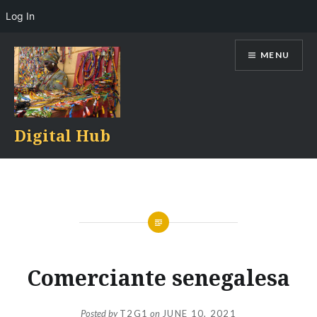
Log In
Skip
MENU
to
content
Digital Hub
Comerciante senegalesa
Posted by
T2G1
on
JUNE 10, 2021