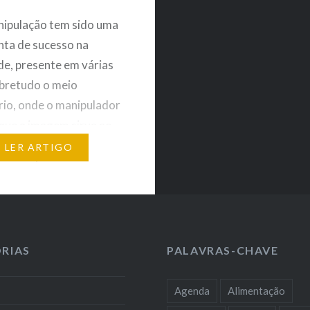
nipulação tem sido uma
ta de sucesso na
de, presente em várias
bretudo o meio
ário, onde o manipulador
que a imagem sirva ao
m questão e é nos dias
LER ARTIGO
rem um tema em
e. Explorámos de que
te tópico é utilizado e
ões éticas que estão…
RIAS
PALAVRAS-CHAVE
Agenda
Alimentação