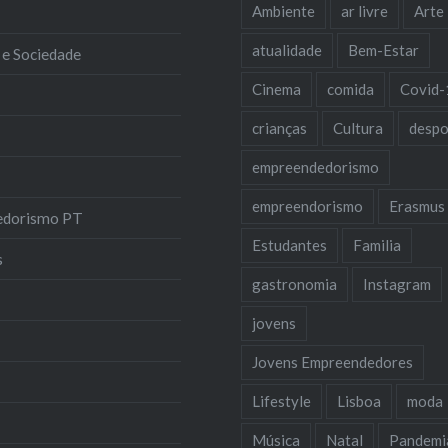
Ambiente
ar livre
Arte
atualidade
Bem-Estar
 e Sociedade
Cinema
comida
Covid-
crianças
Cultura
despo
empreendedorismo
empreendorismo
Erasmus
edorismo PT
Estudantes
Familia
s
gastronomia
Instagram
jovens
Jovens Empreendedores
Lifestyle
Lisboa
moda
Música
Natal
Pandemi