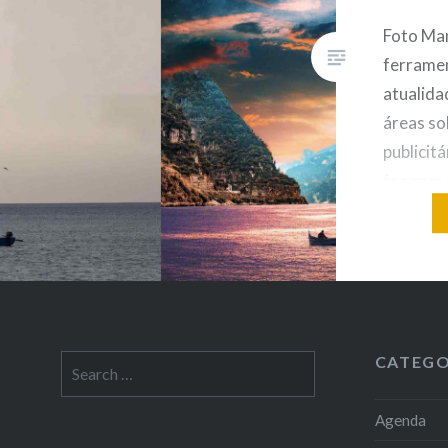
Foto Ma
ferramen
atualida
áreas so
publicit
faz com 
objeto e
que cor
destaqu
forma es
as quest
CATEGO
Search
for:
Agenda