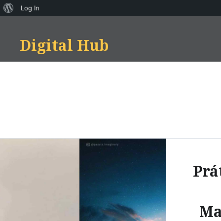
About
Log In
Skip
WordPress
to
Digital Hub
content
Prá
Ma