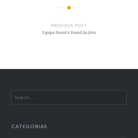
Post
navigation
PREVIOUS POST
Equipa Pound 4 Pound Jiu-jitsu
Search
for:
CATEGORIAS