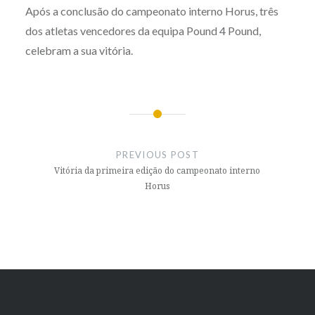
Após a conclusão do campeonato interno Horus, três
dos atletas vencedores da equipa Pound 4 Pound,
celebram a sua vitória.
Post
navigation
PREVIOUS POST
Vitória da primeira edição do campeonato interno
Horus