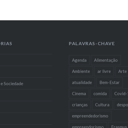
RIAS
PALAVRAS-CHAVE
Agenda
Alimentação
Ambiente
ar livre
Arte
atualidade
Bem-Estar
 e Sociedade
Cinema
comida
Covid-
crianças
Cultura
despo
empreendedorismo
empreendorismo
Erasmus