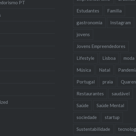
edorismo PT
Estudantes
Familia
s
gastronomia
Instagram
jovens
Jovens Empreendedores
Lifestyle
Lisboa
moda
Música
Natal
Pandemi
Portugal
praia
Quaren
Restaurantes
saudável
ized
Saúde
Saúde Mental
sociedade
startup
Sustentabilidade
tecnolog