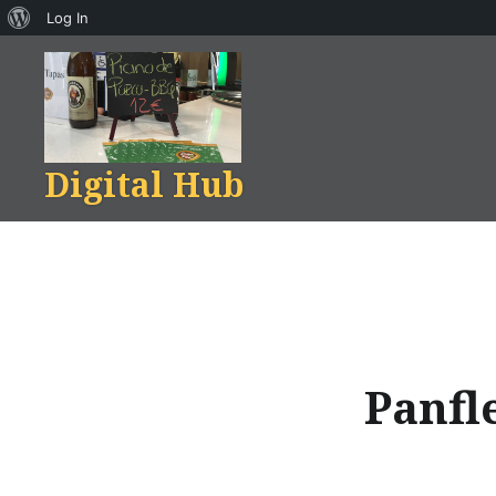
About
Log In
Skip
WordPress
to
content
Digital Hub
Panfl