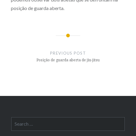
posição de guarda aberta.
Post
navigation
PREVIOUS POST
Posição de guarda aberta de jiu-jitsu
Search
for: