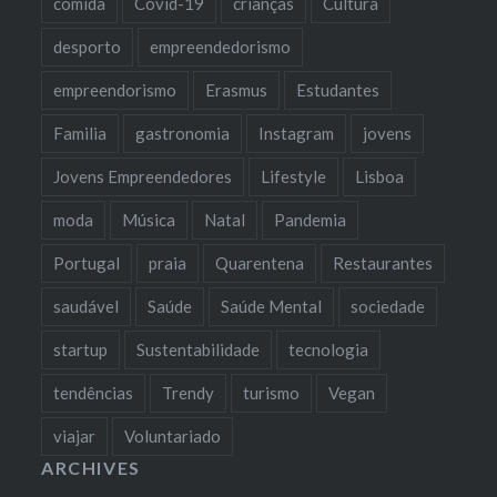
comida
Covid-19
crianças
Cultura
desporto
empreendedorismo
empreendorismo
Erasmus
Estudantes
Familia
gastronomia
Instagram
jovens
Jovens Empreendedores
Lifestyle
Lisboa
moda
Música
Natal
Pandemia
Portugal
praia
Quarentena
Restaurantes
saudável
Saúde
Saúde Mental
sociedade
startup
Sustentabilidade
tecnologia
tendências
Trendy
turismo
Vegan
viajar
Voluntariado
ARCHIVES