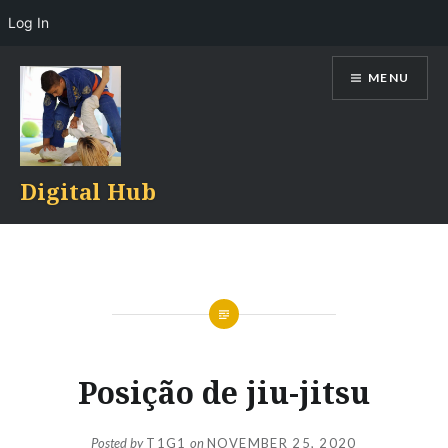
Log In
Skip
MENU
to
content
Digital Hub
Posição de jiu-jitsu
Posted by
T1G1
on
NOVEMBER 25, 2020