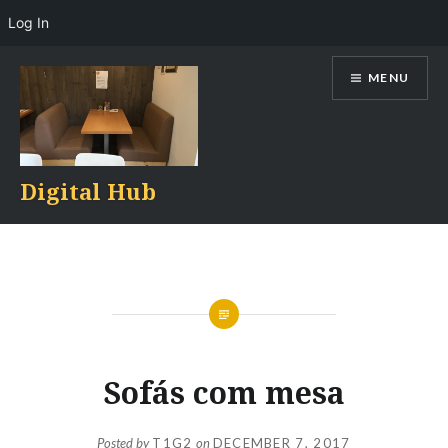
Log In
Skip
MENU
to
content
Digital Hub
Sofás com mesa
Posted by
T1G2
on
DECEMBER 7, 2017