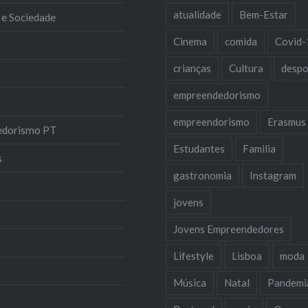
atualidade
Bem-Estar
 e Sociedade
Cinema
comida
Covid-
crianças
Cultura
despo
empreendedorismo
empreendorismo
Erasmus
edorismo PT
Estudantes
Familia
s
gastronomia
Instagram
jovens
Jovens Empreendedores
Lifestyle
Lisboa
moda
Música
Natal
Pandemi