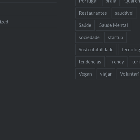
Portugal
praia
Quaren
Restaurantes
saudável
ized
Saúde
Saúde Mental
sociedade
startup
Sustentabilidade
tecnolog
tendências
Trendy
tur
Vegan
viajar
Voluntar