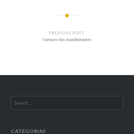
Post
navigation
PREVIOUS POST
Cartazes dos manifestantes
Search
for:
CATEGORIAS