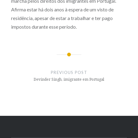
marcha pelos direitos dos imigrantes em Portugal.
Afirma estar há dois anos à espera de um visto de
residência, apesar de estar a trabalhar e ter pago
impostos durante esse período.
Post
navigation
PREVIOUS POST
Devinder Singh, imigrante em Portugal