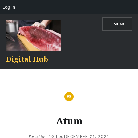
Log In
Skip
MENU
to
content
Digital Hub
Atum
Posted by
T1G1
on
DECEMBER 21, 2021