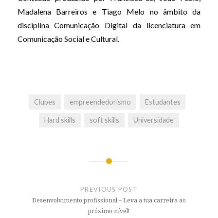
Madalena Barreiros e Tiago Melo no âmbito da
disciplina Comunicação Digital da licenciatura em
Comunicação Social e Cultural.
Clubes
empreendedorismo
Estudantes
Hard skills
soft skills
Universidade
Post
navigation
PREVIOUS POST
Desenvolvimento profissional – Leva a tua carreira ao
próximo nível!