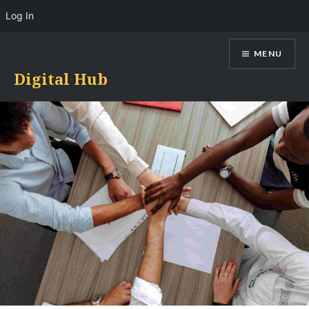
Log In
Skip
MENU
to
content
Digital Hub