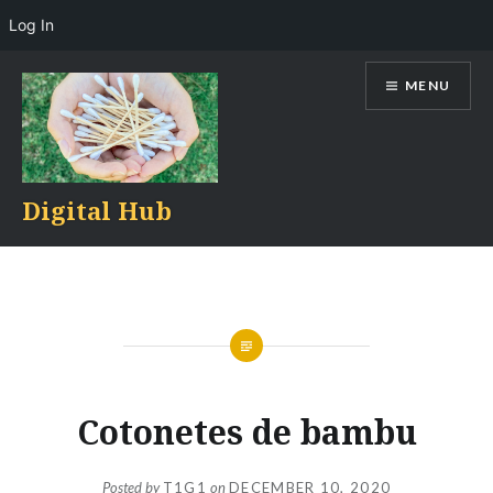
Log In
Skip
MENU
to
content
Digital Hub
Cotonetes de bambu
Posted by
T1G1
on
DECEMBER 10, 2020