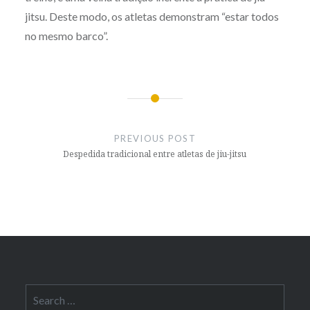
jitsu. Deste modo, os atletas demonstram “estar todos
no mesmo barco”.
Post
navigation
PREVIOUS POST
Despedida tradicional entre atletas de jiu-jitsu
Search
for: