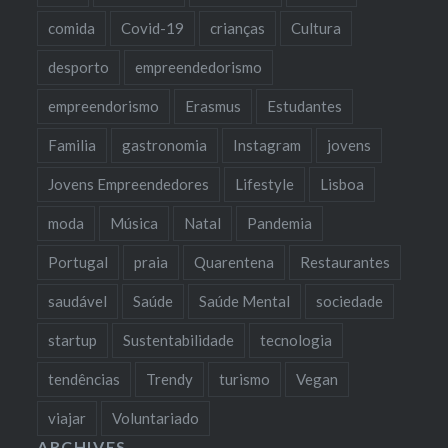
comida
Covid-19
crianças
Cultura
desporto
empreendedorismo
empreendorismo
Erasmus
Estudantes
Familia
gastronomia
Instagram
jovens
Jovens Empreendedores
Lifestyle
Lisboa
moda
Música
Natal
Pandemia
Portugal
praia
Quarentena
Restaurantes
saudável
Saúde
Saúde Mental
sociedade
startup
Sustentabilidade
tecnologia
tendências
Trendy
turismo
Vegan
viajar
Voluntariado
ARCHIVES