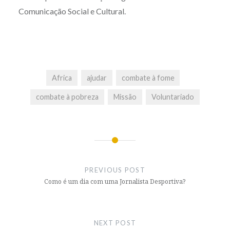
Comunicação Social e Cultural.
Africa
ajudar
combate à fome
combate à pobreza
Missão
Voluntariado
Post
navigation
PREVIOUS POST
Como é um dia com uma Jornalista Desportiva?
NEXT POST