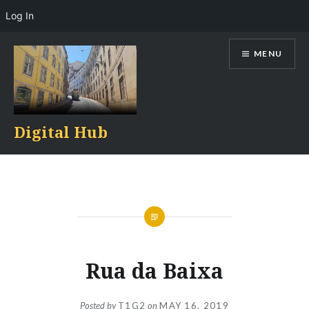
Log In
Skip
MENU
to
content
Digital Hub
Rua da Baixa
Posted by
T1G2
on
MAY 16, 2019