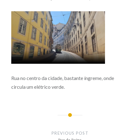
Rua no centro da cidade, bastante íngreme, onde
circula um elétrico verde.
Post
navigation
PREVIOUS POST