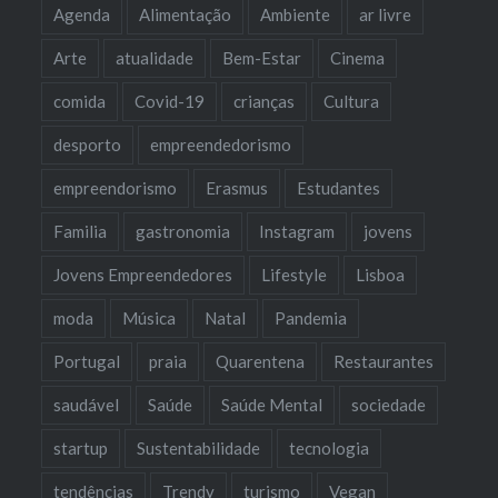
Agenda
Alimentação
Ambiente
ar livre
Arte
atualidade
Bem-Estar
Cinema
comida
Covid-19
crianças
Cultura
desporto
empreendedorismo
empreendorismo
Erasmus
Estudantes
Familia
gastronomia
Instagram
jovens
Jovens Empreendedores
Lifestyle
Lisboa
moda
Música
Natal
Pandemia
Portugal
praia
Quarentena
Restaurantes
saudável
Saúde
Saúde Mental
sociedade
startup
Sustentabilidade
tecnologia
tendências
Trendy
turismo
Vegan