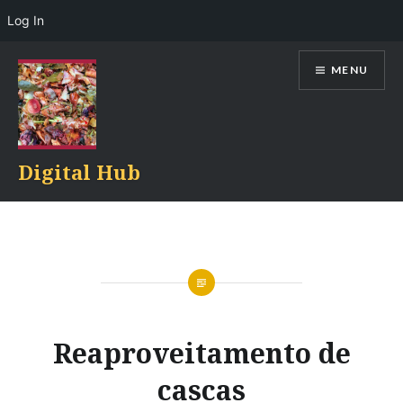
Log In
Skip
MENU
to
content
Digital Hub
Reaproveitamento de
cascas