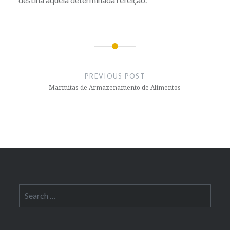
Post
navigation
PREVIOUS POST
Marmitas de Armazenamento de Alimentos
Search
for: