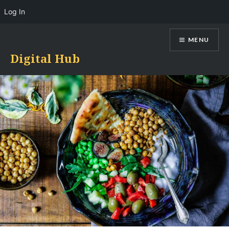
Log In
Skip
MENU
to
content
Digital Hub