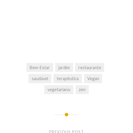
Bem-Estar
jardim
restaurante
saudável
terapêutica
Vegan
vegetariano
zen
Post
navigation
PREVIOUS POST