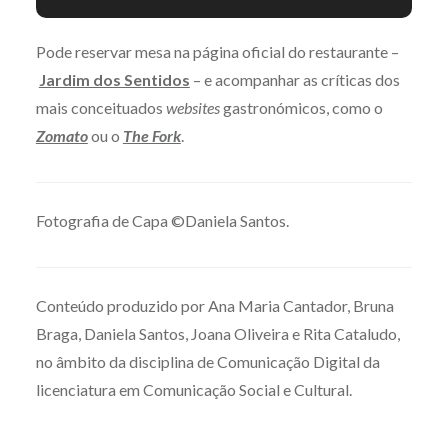
restaurante vegetariano “Jardim dos Sentidos” . Neste
espaço pode desfrutar de uma saborosa refeição onde os
Pode reservar mesa na página oficial do restaurante –
produtos utilizados são selecionados em perfeita
Jardim dos Sentidos
– e acompanhar as críticas dos
harmonia com os valores de sustentabilidade ambiental e
social. ©Daniela Santos
mais conceituados
websites
gastronómicos, como o
Zomato
ou o
The Fork
.
Fotografia de Capa ©Daniela Santos.
Conteúdo produzido por Ana Maria Cantador, Bruna
Braga, Daniela Santos, Joana Oliveira e Rita Cataludo,
no âmbito da disciplina de Comunicação Digital da
licenciatura em Comunicação Social e Cultural.