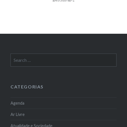
ibercom-ab-2
Search
for:
CATEGORIAS
Agenda
Ar Livre
Atualidade e Sociedade