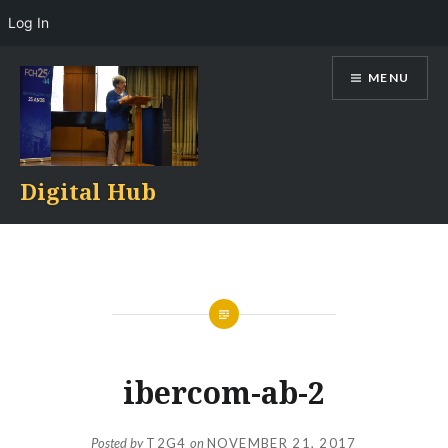
Log In
Skip
MENU
to
content
Digital Hub
ibercom-ab-2
Posted by
T2G4
on
NOVEMBER 21, 2017