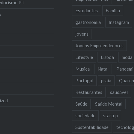
edorismo PT
Estudantes
Familia
s
gastronomia
Instagram
jovens
Jovens Empreendedores
Lifestyle
Lisboa
moda
Música
Natal
Pandemi
Portugal
praia
Quaren
Restaurantes
saudável
ized
Saúde
Saúde Mental
sociedade
startup
Sustentabilidade
tecnolog