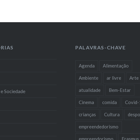
RIAS
PALAVRAS-CHAVE
Agenda
Alimentação
Ambiente
ar livre
Arte
atualidade
Bem-Estar
 e Sociedade
Cinema
comida
Covid-
crianças
Cultura
despo
empreendedorismo
empreendorismo
Erasmus