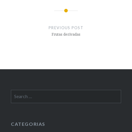
Post
navigation
PREVIOUS POST
Frutas derivadas
Search
for:
CATEGORIAS