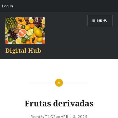
Log In
Skip
MENU
to
content
Digital Hub
Frutas derivadas
Posted by
T1G2
on
APRIL 3, 2025