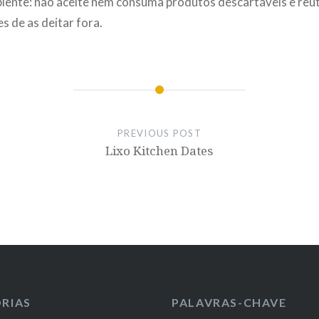
iente: não aceite nem consuma produtos descartáveis e reuti
s de as deitar fora.
PREVIOUS POST
Lixo Kitchen Dates
RIAS
PALAVRAS-CHAVE