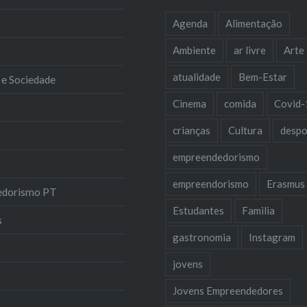
Agenda
Alimentação
Ambiente
ar livre
Arte
atualidade
Bem-Estar
 e Sociedade
Cinema
comida
Covid-
crianças
Cultura
despo
empreendedorismo
empreendorismo
Erasmus
edorismo PT
Estudantes
Familia
s
gastronomia
Instagram
jovens
Jovens Empreendedores