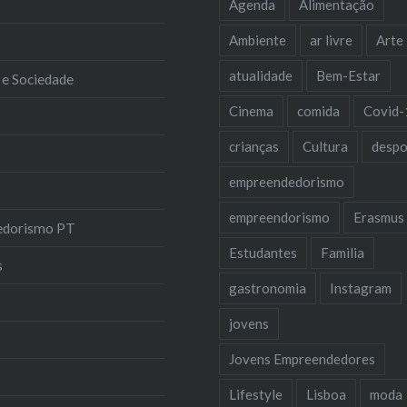
Agenda
Alimentação
Ambiente
ar livre
Arte
atualidade
Bem-Estar
 e Sociedade
Cinema
comida
Covid-
crianças
Cultura
despo
empreendedorismo
empreendorismo
Erasmus
edorismo PT
Estudantes
Familia
s
gastronomia
Instagram
jovens
Jovens Empreendedores
Lifestyle
Lisboa
moda