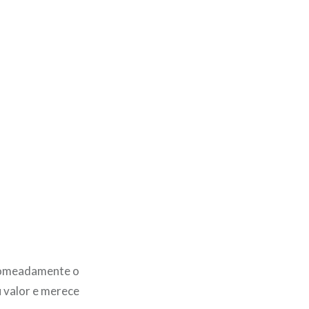
 nomeadamente o
u valor e merece