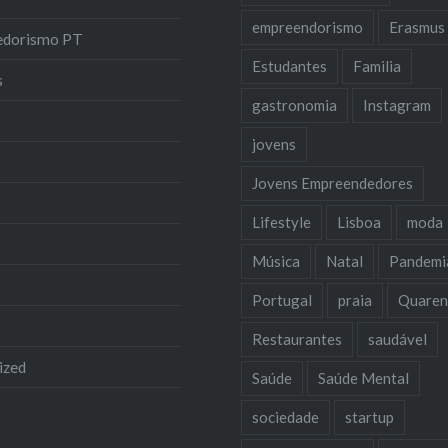
empreendorismo
Erasmus
edorismo PT
Estudantes
Familia
s
gastronomia
Instagram
jovens
Jovens Empreendedores
Lifestyle
Lisboa
moda
Música
Natal
Pandemi
Portugal
praia
Quaren
Restaurantes
saudável
ized
Saúde
Saúde Mental
sociedade
startup