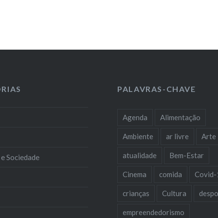
RIAS
PALAVRAS-CHAVE
Agenda
Alimentação
Ambiente
ar livre
Arte
atualidade
Bem-Estar
 e Sociedade
Cinema
comida
Covid-
crianças
Cultura
despo
empreendedorismo