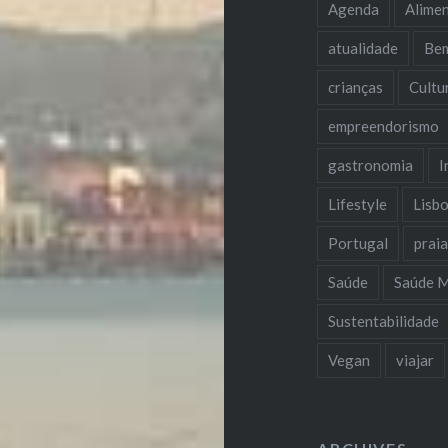
Agenda
Alime
atualidade
Be
crianças
Cultu
empreendorismo
gastronomia
I
Lifestyle
Lisb
Portugal
prai
Saúde
Saúde M
Sustentabilidade
Vegan
viajar