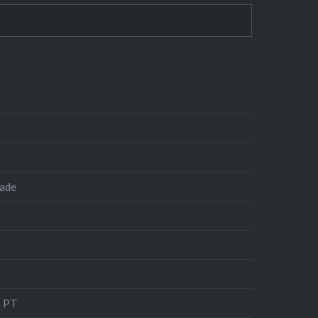
dade
o PT