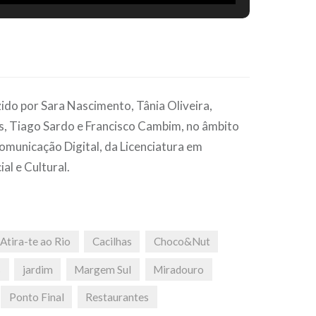
a das nuvens. Localizado no Largo da Boca do Vento no
a e com preços bastante acessíveis, este garante uma
ia de petiscos incrível (CC BY Sara Nascimento).
do por Sara Nascimento, Tânia Oliveira,
s, Tiago Sardo e Francisco Cambim, no âmbito
Comunicação Digital, da Licenciatura em
l e Cultural.
Atira-te ao Rio
Cacilhas
Choco&Nut
s
jardim
Margem Sul
Miradouro
Ponto Final
Restaurantes