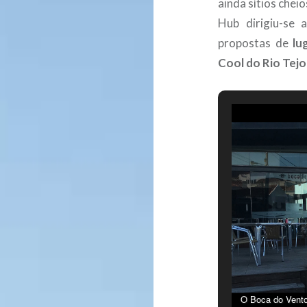
ainda sítios chei
Hub dirigiu-se 
propostas de
lu
Cool do Rio Tejo
O Boca do Vento