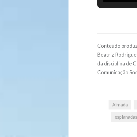
petisco à altur
Centro de Almad
experiênc
Conteúdo produzi
Beatriz Rodrigue
da disciplina de 
Comunicação Socia
Almada
esplanada