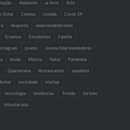
ntação
Ambiente
ar livre
Arte
m-Estar
Cinema
comida
Covid-19
ra
desporto
empreendedorismo
Erasmus
Estudantes
Familia
nstagram
jovens
Jovens Empreendedores
oa
moda
Música
Natal
Pandemia
a
Quarentena
Restaurantes
saudável
ental
sociedade
startup
tecnologia
tendências
Trendy
turismo
Voluntariado