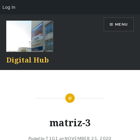
Log In
Skip
MENU
to
content
Digital Hub
matriz-3
Posted by
T1G1
on
NOVEMBER 25, 2020