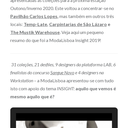
apresentadas as coleções para a próxima estação
Outono/Inverno 2020. Este voltou a concentrar-se no
Pavilhão Carlos Lopes
,
mas também em outros três
locais:
Temp-Late
,
Carpintarias de São Lázaro
e
The Mustik Warehouse
. Veja aqui um pequeno
resumo do que foi a ModaLisboa Insight 2019!
31 coleções, 21 desfiles, 9 designers da plataforma LAB, 6
finalistas do concurso
Sangue Novo
e 4 designers na
Workstation
– a ModaLisboa apresentou-se com tudo
isto com apoio do tema
INSIGHT:
aquilo que vemos é
mesmo aquilo que é?