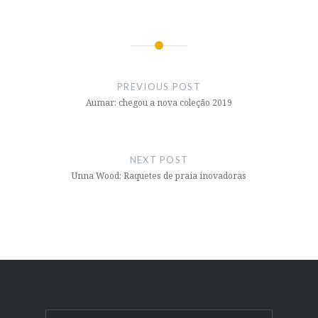
Post
navigation
PREVIOUS POST
Aumar: chegou a nova coleção 2019
NEXT POST
Unna Wood: Raquetes de praia inovadoras
Search