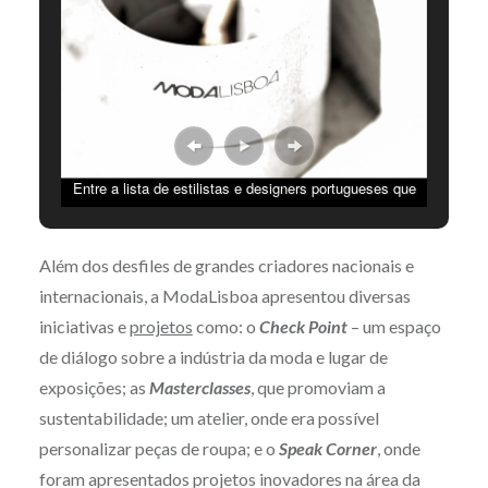
Entre a lista de estilistas e designers portugueses que
marcaram presença nesta 52ª edição, pode destacar-se a
presença de: Nuno Gama, Luís Carvalho, Dino Alves,
Além dos desfiles de grandes criadores nacionais e
Olga Noronha e Filipe Faísca. | ©Joana Oliveira
internacionais, a ModaLisboa apresentou diversas
iniciativas e
projetos
como: o
Check Point
– um espaço
de diálogo sobre a indústria da moda e lugar de
exposições; as
Masterclasses
, que promoviam a
sustentabilidade; um atelier, onde era possível
personalizar peças de roupa; e o
Speak Corner
, onde
foram apresentados projetos inovadores na área da