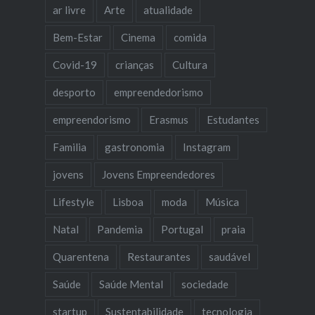
ar livre
Arte
atualidade
Bem-Estar
Cinema
comida
Covid-19
crianças
Cultura
desporto
empreendedorismo
empreendorismo
Erasmus
Estudantes
Familia
gastronomia
Instagram
jovens
Jovens Empreendedores
Lifestyle
Lisboa
moda
Música
Natal
Pandemia
Portugal
praia
Quarentena
Restaurantes
saudável
Saúde
Saúde Mental
sociedade
startup
Sustentabilidade
tecnologia