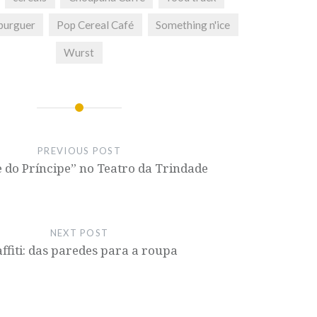
burguer
Pop Cereal Café
Something n'ice
Wurst
PREVIOUS POST
 do Príncipe” no Teatro da Trindade
NEXT POST
ffiti: das paredes para a roupa