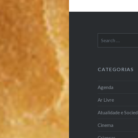
Search
for:
CATEGORIAS
Agenda
Ar Livre
Atualidade e Socie
Cinema
Crianças