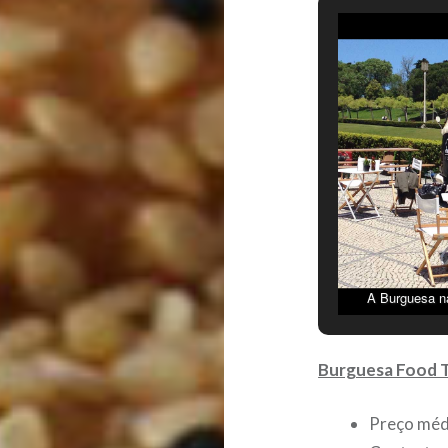
A Burguesa n
m
Burguesa Food 
Preço méd