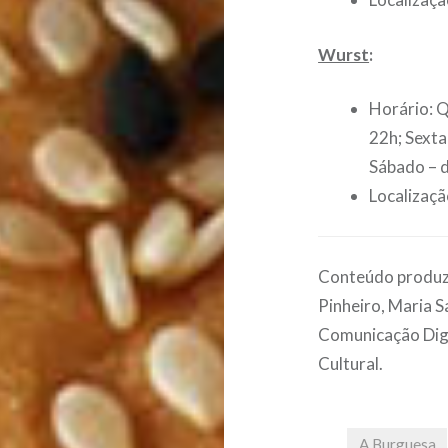
Wurst
:
Horário: Q
22h; Sexta
Sábado – d
Localizaçã
Conteúdo produzi
Pinheiro, Maria S
Comunicação Digi
Cultural.
A Burguesa