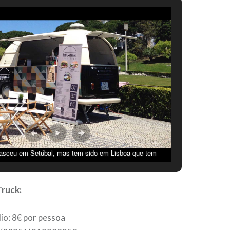
asceu em Setúbal, mas tem sido em Lisboa que tem
ostrado o seu potencial. © Maria Saraiva
Truck
:
io: 8€ por pessoa