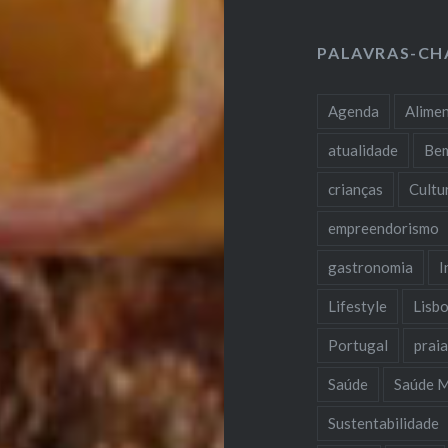
PALAVRAS-CH
Agenda
Alime
atualidade
Be
crianças
Cultu
empreendorismo
gastronomia
I
Lifestyle
Lisb
Portugal
prai
Saúde
Saúde M
Sustentabilidade