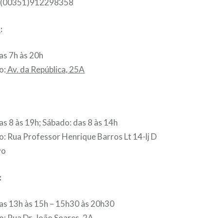
: (00351)912298358
é
:
as 7h às 20h
o:
Av. da República, 25A
as 8 às 19h; Sábado
: das 8 às 14h
o: Rua Professor Henrique Barros Lt 14-lj D
vo
:
as 13h às 15h – 15h30 às 20h30
o:
Rua Dr. João Soares, 2A