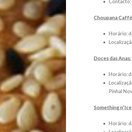
Contacto
Choupana Caff
Horário: d
Localizaçã
Doces das Anas:
Horário: d
Localizaçã
Pinhal No
Something n’Ice
Horário: d
Localizaçã