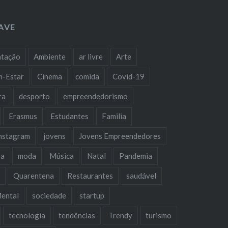
AVE
ntação
Ambiente
ar livre
Arte
m-Estar
Cinema
comida
Covid-19
ra
desporto
empreendedorismo
Erasmus
Estudantes
Familia
nstagram
jovens
Jovens Empreendedores
oa
moda
Música
Natal
Pandemia
a
Quarentena
Restaurantes
saudável
ental
sociedade
startup
tecnologia
tendências
Trendy
turismo