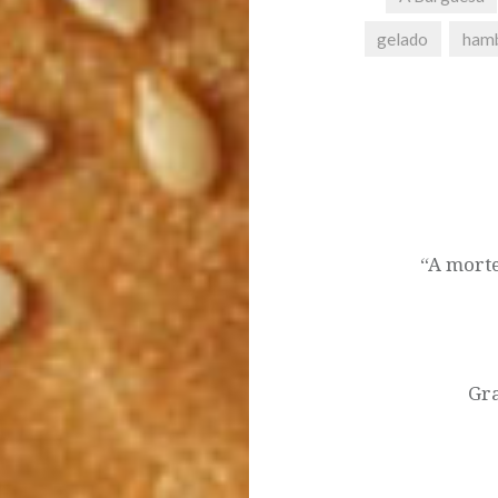
gelado
ham
Post
navigation
“A morte
Gra