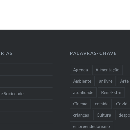
RIAS
PALAVRAS-CHAVE
Agenda
Alimentação
Ambiente
ar livre
Arte
atualidade
Bem-Estar
 e Sociedade
Cinema
comida
Covid-
crianças
Cultura
despo
empreendedorismo