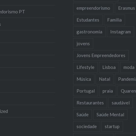
empreendorismo
Erasmus
edorismo PT
Estudantes
Familia
s
gastronomia
Instagram
jovens
Jovens Empreendedores
Lifestyle
Lisboa
moda
Música
Natal
Pandemi
Portugal
praia
Quaren
Restaurantes
saudável
ized
Saúde
Saúde Mental
sociedade
startup